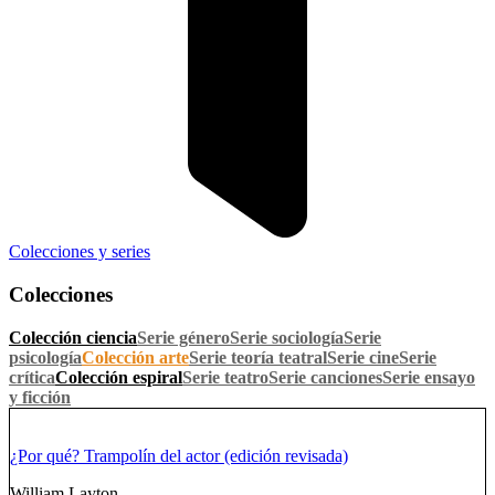
Colecciones y series
Colecciones
Colección ciencia
Serie género
Serie sociología
Serie
psicología
Colección arte
Serie teoría teatral
Serie cine
Serie
crítica
Colección espiral
Serie teatro
Serie canciones
Serie ensayo
y ficción
¿Por qué? Trampolín del actor (edición revisada)
William Layton