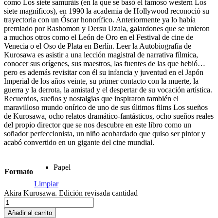
como Los siete samuráis (en la que se basó el famoso western Los
siete magníficos), en 1990 la academia de Hollywood reconoció su
trayectoria con un Óscar honorífico. Anteriormente ya lo había
premiado por Rashomon y Dersu Uzala, galardones que se unieron
a muchos otros como el León de Oro en el Festival de cine de
Venecia o el Oso de Plata en Berlín. Leer la Autobiografía de
Kurosawa es asistir a una lección magistral de narrativa fílmica,
conocer sus orígenes, sus maestros, las fuentes de las que bebió…
pero es además revisitar con él su infancia y juventud en el Japón
Imperial de los años veinte, su primer contacto con la muerte, la
guerra y la derrota, la amistad y el despertar de su vocación artística.
Recuerdos, sueños y nostalgias que inspiraron también el
maravilloso mundo onírico de uno de sus últimos films Los sueños
de Kurosawa, ocho relatos dramático-fantásticos, ocho sueños reales
del propio director que se nos descubre en este libro como un
soñador perfeccionista, un niño acobardado que quiso ser pintor y
acabó convertido en un gigante del cine mundial.
Papel
Formato
Limpiar
Akira Kurosawa. Edición revisada cantidad
Añadir al carrito