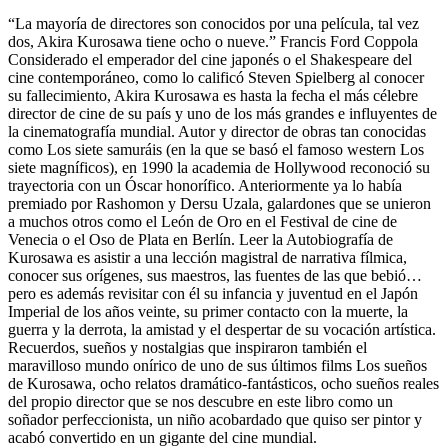
“La mayoría de directores son conocidos por una película, tal vez
dos, Akira Kurosawa tiene ocho o nueve.” Francis Ford Coppola
Considerado el emperador del cine japonés o el Shakespeare del
cine contemporáneo, como lo calificó Steven Spielberg al conocer
su fallecimiento, Akira Kurosawa es hasta la fecha el más célebre
director de cine de su país y uno de los más grandes e influyentes de
la cinematografía mundial. Autor y director de obras tan conocidas
como Los siete samuráis (en la que se basó el famoso western Los
siete magníficos), en 1990 la academia de Hollywood reconoció su
trayectoria con un Óscar honorífico. Anteriormente ya lo había
premiado por Rashomon y Dersu Uzala, galardones que se unieron
a muchos otros como el León de Oro en el Festival de cine de
Venecia o el Oso de Plata en Berlín. Leer la Autobiografía de
Kurosawa es asistir a una lección magistral de narrativa fílmica,
conocer sus orígenes, sus maestros, las fuentes de las que bebió…
pero es además revisitar con él su infancia y juventud en el Japón
Imperial de los años veinte, su primer contacto con la muerte, la
guerra y la derrota, la amistad y el despertar de su vocación artística.
Recuerdos, sueños y nostalgias que inspiraron también el
maravilloso mundo onírico de uno de sus últimos films Los sueños
de Kurosawa, ocho relatos dramático-fantásticos, ocho sueños reales
del propio director que se nos descubre en este libro como un
soñador perfeccionista, un niño acobardado que quiso ser pintor y
acabó convertido en un gigante del cine mundial.