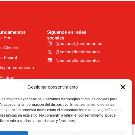
fundamentos
Síguenos en redes
n Arte
sociales
@editorial_fundamentos
n Ciencia
@editorialfundamentos
n Espiral
@editorialfundamentos
 Hispanoamericana
Ajedrez
Gestionar consentimiento
 las mejores experiencias, utilizamos tecnologías como las cookies para
o acceder a la información del dispositivo. El consentimiento de estas
 nos permitirá procesar datos como el comportamiento de navegación o las
ones únicas en este sitio. No consentir o retirar el consentimiento, puede
tivamente a ciertas características y funciones.