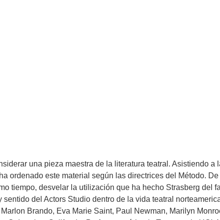
 sentido del Actors Studio dentro de la vida teatral norteameric
on Marlon Brando, Eva Marie Saint, Paul Newman, Marilyn Monr
 Colorado y California. Profesor emérito de Teatro en la UCLA,
iderar una pieza maestra de la literatura teatral. Asistiendo a 
ha ordenado este material según las directrices del Método. De
mismo tiempo, desvelar la utilización que ha hecho Strasberg de
 sentido del Actors Studio dentro de la vida teatral norteameric
on Marlon Brando, Eva Marie Saint, Paul Newman, Marilyn Monr