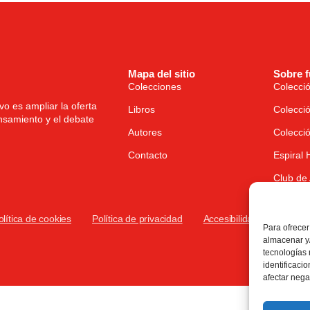
Mapa del sitio
Sobre 
Colecciones
Colecció
o es ampliar la oferta
Libros
Colecció
nsamiento y el debate
Autores
Colecció
Contacto
Espiral
Club de 
olítica de cookies
Política de privacidad
Accesibilidad
Para ofrecer
almacenar y/
tecnologías
identificaci
afectar nega