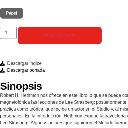
personales. En la introducción, Hethmon expone la trayectoria y
Lee Strasberg. Algunos actores que siguieron el Método fuer
Papel
enseñado y producido obras en las Universidades de Wisconsin,
Teatral de Wisconsin.
Añadir al carrito
Descargar índice
Descargar portada
Sinopsis
Robert H. Hethmon nos ofrece en este libro lo que se puede cons
magnetofónica las lecciones de Lee Strasberg; posteriormente 
práctica como teórica, que recibe un actor en el Studio y, al 
personales. En la introducción, Hethmon expone la trayectoria y
Lee Strasberg. Algunos actores que siguieron el Método fuer