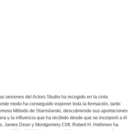
ana y la influencia que ha recibido desde que se incorporó a él
oe, James Dean y Montgomery Clift. Robert H. Hethmon ha
 de 1960 a 1962 fue director del Centro de Investigación
las sesiones del Actors Studio ha recogido en la cinta
 este modo ha conseguido exponer toda la formación, tanto
l famoso Método de Stanislavski, descubriendo sus aportaciones
ana y la influencia que ha recibido desde que se incorporó a él
oe, James Dean y Montgomery Clift. Robert H. Hethmon ha