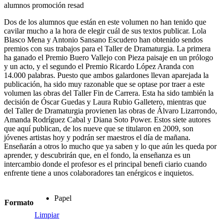
alumnos promoción resad
Dos de los alumnos que están en este volumen no han tenido que
cavilar mucho a la hora de elegir cuál de sus textos publicar. Lola
Blasco Mena y Antonio Sansano Escudero han obtenido sendos
premios con sus trabajos para el Taller de Dramaturgia. La primera
ha ganado el Premio Buero Vallejo con Pieza paisaje en un prólogo
y un acto, y el segundo el Premio Ricardo López Aranda con
14.000 palabras. Puesto que ambos galardones llevan aparejada la
publicación, ha sido muy razonable que se optase por traer a este
volumen las obras del Taller Fin de Carrera. Esta ha sido también la
decisión de Óscar Guedas y Laura Rubio Galletero, mientras que
del Taller de Dramaturgia provienen las obras de Álvaro Lizarrondo,
Amanda Rodríguez Cabal y Diana Soto Power. Estos siete autores
que aquí publican, de los nueve que se titularon en 2009, son
jóvenes artistas hoy y podrán ser maestros el día de mañana.
Enseñarán a otros lo mucho que ya saben y lo que aún les queda por
aprender, y descubrirán que, en el fondo, la enseñanza es un
intercambio donde el profesor es el principal benefi ciario cuando
enfrente tiene a unos colaboradores tan enérgicos e inquietos.
Papel
Formato
Limpiar