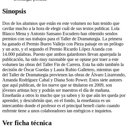
Sinopsis
Dos de los alumnos que están en este volumen no han tenido que
cavilar mucho a la hora de elegir cuál de sus textos publicar. Lola
Blasco Mena y Antonio Sansano Escudero han obtenido sendos
premios con sus trabajos para el Taller de Dramaturgia. La primera
ha ganado el Premio Buero Vallejo con Pieza paisaje en un prólogo
y un acto, y el segundo el Premio Ricardo López Aranda con
14.000 palabras. Puesto que ambos galardones llevan aparejada la
publicación, ha sido muy razonable que se optase por traer a este
volumen las obras del Taller Fin de Carrera. Esta ha sido también la
decisión de Óscar Guedas y Laura Rubio Galletero, mientras que
del Taller de Dramaturgia provienen las obras de Álvaro Lizarrondo,
Amanda Rodríguez Cabal y Diana Soto Power. Estos siete autores
que aquí publican, de los nueve que se titularon en 2009, son
jóvenes artistas hoy y podrán ser maestros el día de mañana.
Enseñarán a otros lo mucho que ya saben y lo que aún les queda por
aprender, y descubrirán que, en el fondo, la enseñanza es un
intercambio donde el profesor es el principal benefi ciario cuando
enfrente tiene a unos colaboradores tan enérgicos e inquietos.
Ver ficha técnica