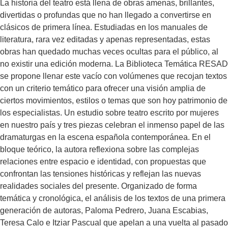
La historia del teatro está llena de obras amenas, brillantes,
generación de autoras, Paloma Pedrero, Juana Escabias,
divertidas o profundas que no han llegado a convertirse en
Teresa Calo e Itziar Pascual que apelan a una vuelta al pasado
clásicos de primera línea. Estudiadas en los manuales de
para cuestionar los mecanismos de poder e injusticia social da
literatura, rara vez editadas y apenas representadas, estas
paso al de los trabajos de Gracia Morales, Beth Escudé, Laila
obras han quedado muchas veces ocultas para el público, al
Ripoll y Diana de Paco, donde la sombra del silencio y la
no existir una edición moderna. La Biblioteca Temática RESAD
memoria pueblan cada página; y concluye con las prácticas
se propone llenar este vacío con volúmenes que recojan textos
escénicas y nuevas miradas de las creadoras más jóvenes,
con un criterio temático para ofrecer una visión amplia de
Diana I. Luque, Vanesa Sotelo, María Velasco y Lola Blasco.
ciertos movimientos, estilos o temas que son hoy patrimonio de
Tras el estudio, tres muestras de la estupenda salud de nuestra
los especialistas. Un estudio sobre teatro escrito por mujeres
dramaturgia, una por cada bloque cronológico en los que se
en nuestro país y tres piezas celebran el inmenso papel de las
divide el análisis: Variaciones sobre Rosa Parks, de Itziar
dramaturgas en la escena española contemporánea. En el
Pascual; Lucía, de Diana de Paco y La armonía del silencio, de
bloque teórico, la autora reflexiona sobre las complejas
Lola Blasco. Nuria Ibáñez Quintana es profesora de Español
relaciones entre espacio e identidad, con propuestas que
en el departamento de Lenguas, Literaturas y Culturas de la
confrontan las tensiones históricas y reflejan las nuevas
Universidad del Norte de Florida. Su investigación se centra en
realidades sociales del presente. Organizado de forma
el teatro iberoamericano contemporáneo, estudios de género,
temática y cronológica, el análisis de los textos de una primera
representación de la memoria y teoría de los espacios. Ha
generación de autoras, Paloma Pedrero, Juana Escabias,
publicado la monografía “Funciones de género: Mito, historia y
Teresa Calo e Itziar Pascual que apelan a una vuelta al pasado