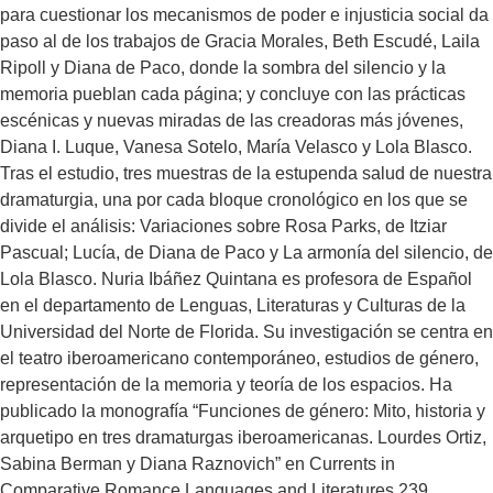
arquetipo en tres dramaturgas iberoamericanas. Lourdes Ortiz,
para cuestionar los mecanismos de poder e injusticia social da
Sabina Berman y Diana Raznovich” en Currents in
paso al de los trabajos de Gracia Morales, Beth Escudé, Laila
Comparative Romance Languages and Literatures 239.
Ripoll y Diana de Paco, donde la sombra del silencio y la
Algunos de sus artículos y reseñas han aparecido en revistas
memoria pueblan cada página; y concluye con las prácticas
como Estreno: Cuadernos del Teatro Español Contemporáneo,
escénicas y nuevas miradas de las creadoras más jóvenes,
telondefondo: Revista de Teoría y Crítica Teatral y Gestos:
Diana I. Luque, Vanesa Sotelo, María Velasco y Lola Blasco.
Teoría y Práctica del Teatro Hispánico.
Tras el estudio, tres muestras de la estupenda salud de nuestra
dramaturgia, una por cada bloque cronológico en los que se
divide el análisis: Variaciones sobre Rosa Parks, de Itziar
Pascual; Lucía, de Diana de Paco y La armonía del silencio, de
Lola Blasco. Nuria Ibáñez Quintana es profesora de Español
en el departamento de Lenguas, Literaturas y Culturas de la
Universidad del Norte de Florida. Su investigación se centra en
el teatro iberoamericano contemporáneo, estudios de género,
representación de la memoria y teoría de los espacios. Ha
publicado la monografía “Funciones de género: Mito, historia y
arquetipo en tres dramaturgas iberoamericanas. Lourdes Ortiz,
Sabina Berman y Diana Raznovich” en Currents in
Comparative Romance Languages and Literatures 239.