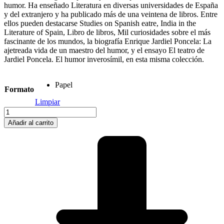
humor. Ha enseñado Literatura en diversas universidades de España
y del extranjero y ha publicado más de una veintena de libros. Entre
ellos pueden destacarse Studies on Spanish eatre, India in the
Literature of Spain, Libro de libros, Mil curiosidades sobre el más
fascinante de los mundos, la biografía Enrique Jardiel Poncela: La
ajetreada vida de un maestro del humor, y el ensayo El teatro de
Jardiel Poncela. El humor inverosímil, en esta misma colección.
Papel
Formato
Limpiar
Pedro
Muñoz
Añadir al carrito
Seca
y
el
astracán
cantidad