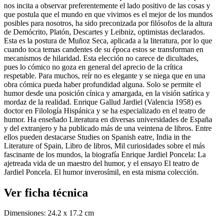
nos incita a observar preferentemente el lado positivo de las cosas y
que postula que el mundo en que vivimos es el mejor de los mundos
posibles para nosotros, ha sido preconizada por filósofos de la altura
de Demócrito, Platón, Descartes y Leibniz, optimistas declarados.
Esta es la postura de Muñoz Seca, aplicada a la literatura, por lo que
cuando toca temas candentes de su época estos se transforman en
mecanismos de hilaridad. Esta elección no carece de dicultades,
pues lo cómico no goza en general del aprecio de la crítica
respetable. Para muchos, reír no es elegante y se niega que en una
obra cómica pueda haber profundidad alguna. Solo se permite el
humor desde una posición cínica y amargada, en la visión satírica y
mordaz de la realidad. Enrique Gallud Jardiel (Valencia 1958) es
doctor en Filología Hispánica y se ha especializado en el teatro de
humor. Ha enseñado Literatura en diversas universidades de España
y del extranjero y ha publicado más de una veintena de libros. Entre
ellos pueden destacarse Studies on Spanish eatre, India in the
Literature of Spain, Libro de libros, Mil curiosidades sobre el más
fascinante de los mundos, la biografía Enrique Jardiel Poncela: La
ajetreada vida de un maestro del humor, y el ensayo El teatro de
Jardiel Poncela. El humor inverosímil, en esta misma colección.
Ver ficha técnica
Dimensiones:
24.2 x 17.2 cm