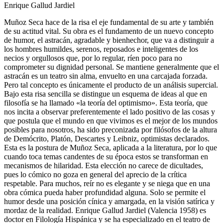
Enrique Gallud Jardiel
Muñoz Seca hace de la risa el eje fundamental de su arte y también
de su actitud vital. Su obra es el fundamento de un nuevo concepto
de humor, el astracán, agradable y bienhechor, que va a distinguir a
los hombres humildes, serenos, reposados e inteligentes de los
necios y orgullosos que, por lo regular, ríen poco para no
comprometer su dignidad personal. Se mantiene generalmente que el
astracán es un teatro sin alma, envuelto en una carcajada forzada.
Pero tal concepto es únicamente el producto de un análisis supercial.
Bajo esta risa sencilla se distingue un esquema de ideas al que en
filosofía se ha llamado «la teoría del optimismo». Esta teoría, que
nos incita a observar preferentemente el lado positivo de las cosas y
que postula que el mundo en que vivimos es el mejor de los mundos
posibles para nosotros, ha sido preconizada por filósofos de la altura
de Demócrito, Platón, Descartes y Leibniz, optimistas declarados.
Esta es la postura de Muñoz Seca, aplicada a la literatura, por lo que
cuando toca temas candentes de su época estos se transforman en
mecanismos de hilaridad. Esta elección no carece de dicultades,
pues lo cómico no goza en general del aprecio de la crítica
respetable. Para muchos, reír no es elegante y se niega que en una
obra cómica pueda haber profundidad alguna. Solo se permite el
humor desde una posición cínica y amargada, en la visión satírica y
mordaz de la realidad. Enrique Gallud Jardiel (Valencia 1958) es
doctor en Filología Hispánica y se ha especializado en el teatro de