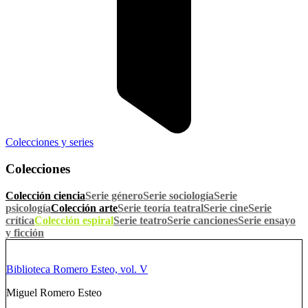
Colecciones y series
Colecciones
Colección ciencia
Serie género
Serie sociología
Serie
psicología
Colección arte
Serie teoría teatral
Serie cine
Serie
crítica
Colección espiral
Serie teatro
Serie canciones
Serie ensayo
y ficción
Biblioteca Romero Esteo, vol. V
Miguel Romero Esteo