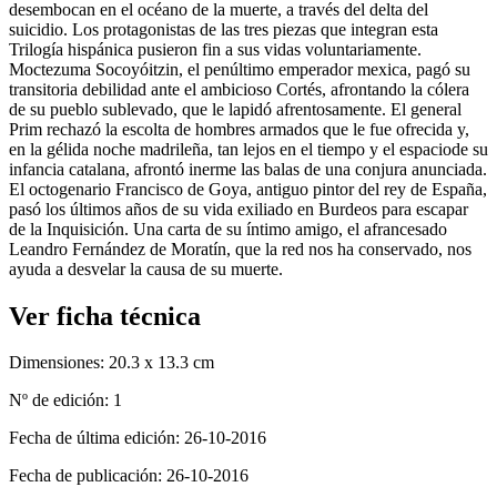
desembocan en el océano de la muerte, a través del delta del
suicidio. Los protagonistas de las tres piezas que integran esta
Trilogía hispánica pusieron fin a sus vidas voluntariamente.
Moctezuma Socoyóitzin, el penúltimo emperador mexica, pagó su
transitoria debilidad ante el ambicioso Cortés, afrontando la cólera
de su pueblo sublevado, que le lapidó afrentosamente. El general
Prim rechazó la escolta de hombres armados que le fue ofrecida y,
en la gélida noche madrileña, tan lejos en el tiempo y el espaciode su
infancia catalana, afrontó inerme las balas de una conjura anunciada.
El octogenario Francisco de Goya, antiguo pintor del rey de España,
pasó los últimos años de su vida exiliado en Burdeos para escapar
de la Inquisición. Una carta de su íntimo amigo, el afrancesado
Leandro Fernández de Moratín, que la red nos ha conservado, nos
ayuda a desvelar la causa de su muerte.
Ver ficha técnica
Dimensiones:
20.3 x 13.3 cm
Nº de edición:
1
Fecha de última edición:
26-10-2016
Fecha de publicación:
26-10-2016