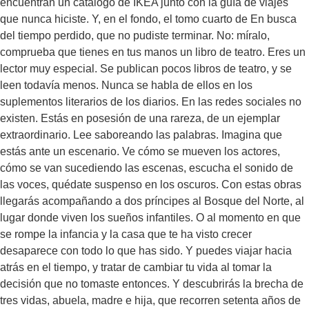
encuentran un catálogo de IKEA junto con la guía de viajes
decisión que no tomaste entonces. Y descubrirás la brecha de
que nunca hiciste. Y, en el fondo, el tomo cuarto de En busca
tres vidas, abuela, madre e hija, que recorren setenta años de
del tiempo perdido, que no pudiste terminar. No: míralo,
la historia de las mujeres en Latinoamérica.
comprueba que tienes en tus manos un libro de teatro. Eres un
lector muy especial. Se publican pocos libros de teatro, y se
leen todavía menos. Nunca se habla de ellos en los
suplementos literarios de los diarios. En las redes sociales no
existen. Estás en posesión de una rareza, de un ejemplar
extraordinario. Lee saboreando las palabras. Imagina que
estás ante un escenario. Ve cómo se mueven los actores,
cómo se van sucediendo las escenas, escucha el sonido de
las voces, quédate suspenso en los oscuros. Con estas obras
llegarás acompañando a dos príncipes al Bosque del Norte, al
lugar donde viven los sueños infantiles. O al momento en que
se rompe la infancia y la casa que te ha visto crecer
desaparece con todo lo que has sido. Y puedes viajar hacia
atrás en el tiempo, y tratar de cambiar tu vida al tomar la
decisión que no tomaste entonces. Y descubrirás la brecha de
tres vidas, abuela, madre e hija, que recorren setenta años de