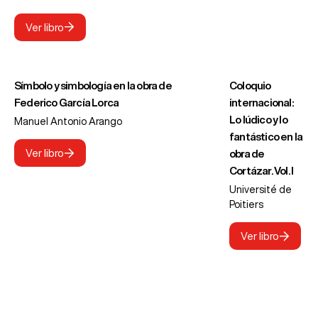
Ver libro
Símbolo y simbología en la obra de
Coloquio
Federico García Lorca
internacional:
Lo lúdico y lo
Manuel Antonio Arango
fantástico en la
Ver libro
obra de
Cortázar. Vol. I
Université de
Poitiers
Ver libro