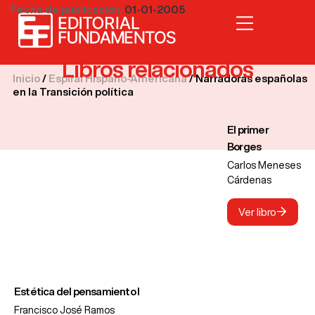
Fecha de publicación:
01-01-2005
Libros relacionados
Inicio
/
Espiral Hispano-Americana
/ Narradoras españolas
en la Transición política
El primer
Borges
Carlos Meneses
Cárdenas
Ver libro
Estética del pensamiento I
Francisco José Ramos