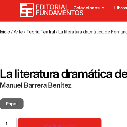
Colecciones
Libros
Inicio
/
Arte
/
Teoría Teatral
/ La literatura dramática de Fern
La literatura dramática
Manuel Barrera Benítez
Papel
Añadir al carrito