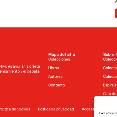
V
Mapa del sitio
Sobre 
Colecciones
Colecci
ivo es ampliar la oferta
Libros
Colecci
pensamiento y el debate
Autores
Colecció
Contacto
Espiral
Club de
Política de cookies
Política de privacidad
Accesibilidad
Para ofrecer