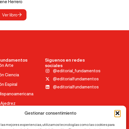
ene Herrero
Ver libro
fundamentos
Síguenos en redes
ón Arte
sociales
@editorial_fundamentos
ón Ciencia
@editorialfundamentos
n Espiral
@editorialfundamentos
 Hispanoamericana
 Ajedrez
Gestionar consentimiento
 las mejores experiencias, utilizamos tecnologías como las cookies para