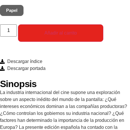
factores han determinado la importancia de la producción en
Papel
Europa? La presente edición española ha contado con la
colaboración del autor para la puesta al día de los datos
estadísticos. La parte dedicada a España ha sido
Añadir al carrito
especialmente ampliada, y se ha añadido bibliografía sobre el
tema.
Descargar índice
Descargar portada
Sinopsis
La industria internacional del cine supone una exploración
sobre un aspecto inédito del mundo de la pantalla: ¿Qué
intereses económicos dominan a las compañías productoras?
¿Cómo controlan los gobiernos su industria nacional? ¿Qué
factores han determinado la importancia de la producción en
Europa? La presente edición española ha contado con la