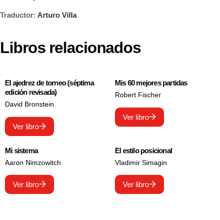
Traductor:
Arturo Villa
Libros relacionados
El ajedrez de torneo (séptima
Mis 60 mejores partidas
edición revisada)
Robert Fischer
David Bronstein
Ver libro
Ver libro
Mi sistema
El estilo posicional
Aaron Nimzowitch
Vladimir Simagin
Ver libro
Ver libro