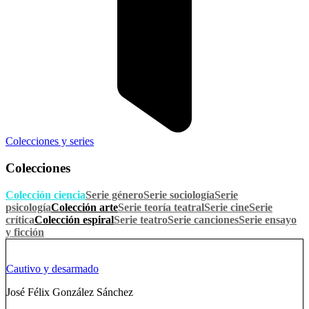
Colecciones y series
Colecciones
Colección ciencia
Serie género
Serie sociología
Serie
psicología
Colección arte
Serie teoría teatral
Serie cine
Serie
crítica
Colección espiral
Serie teatro
Serie canciones
Serie ensayo
y ficción
Cautivo y desarmado
José Félix González Sánchez