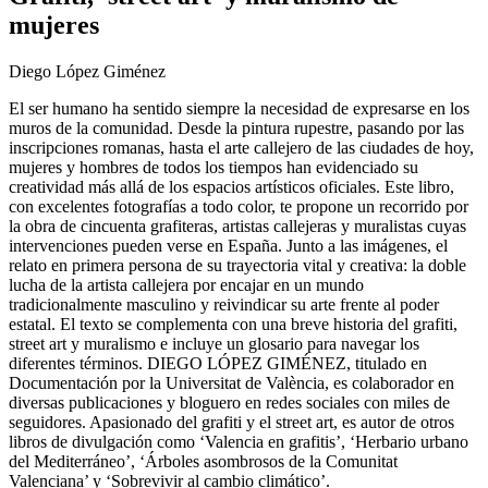
mujeres
Diego López Giménez
El ser humano ha sentido siempre la necesidad de expresarse en los
muros de la comunidad. Desde la pintura rupestre, pasando por las
inscripciones romanas, hasta el arte callejero de las ciudades de hoy,
mujeres y hombres de todos los tiempos han evidenciado su
creatividad más allá de los espacios artísticos oficiales. Este libro,
con excelentes fotografías a todo color, te propone un recorrido por
la obra de cincuenta grafiteras, artistas callejeras y muralistas cuyas
intervenciones pueden verse en España. Junto a las imágenes, el
relato en primera persona de su trayectoria vital y creativa: la doble
lucha de la artista callejera por encajar en un mundo
tradicionalmente masculino y reivindicar su arte frente al poder
estatal. El texto se complementa con una breve historia del grafiti,
street art y muralismo e incluye un glosario para navegar los
diferentes términos. DIEGO LÓPEZ GIMÉNEZ, titulado en
Documentación por la Universitat de València, es colaborador en
diversas publicaciones y bloguero en redes sociales con miles de
seguidores. Apasionado del grafiti y el street art, es autor de otros
libros de divulgación como ‘Valencia en grafitis’, ‘Herbario urbano
del Mediterráneo’, ‘Árboles asombrosos de la Comunitat
Valenciana’ y ‘Sobrevivir al cambio climático’.