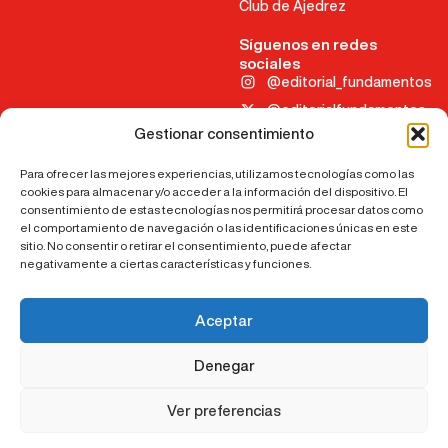
Club de Ajedrez
Síguenos en redes
sociales
@editorial_fundamentos
@editorialfundamentos
Gestionar consentimiento
@editorialfundamentos
Para ofrecer las mejores experiencias, utilizamos tecnologías como las
Aviso legal
cookies para almacenar y/o acceder a la información del dispositivo. El
consentimiento de estas tecnologías nos permitirá procesar datos como
Política de cookies
el comportamiento de navegación o las identificaciones únicas en este
Política de privacidad
sitio. No consentir o retirar el consentimiento, puede afectar
negativamente a ciertas características y funciones.
Accesibilidad
©2024 Todos los derechos reservados
Aceptar
Denegar
Ver preferencias