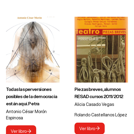
Todas las perversiones
Piezas breves, alumnos
posibles de la democracia
RESAD cursos 2011/2012
están aquí. Petra
Alicia Casado Vegas
Antonio César Morón
Rolando Castellanos López
Espinosa
Ver libro
Ver libro