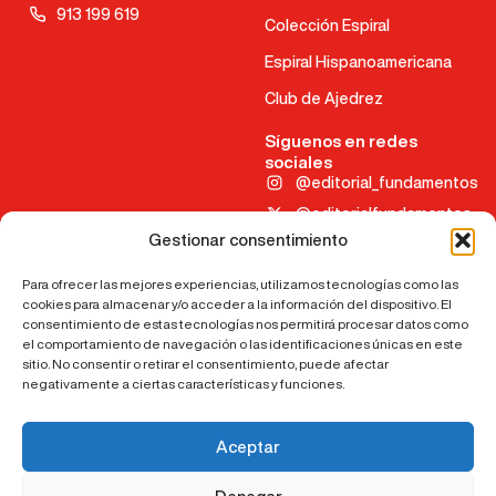
913 199 619
Colección Espiral
Espiral Hispanoamericana
Club de Ajedrez
Síguenos en redes
sociales
@editorial_fundamentos
@editorialfundamentos
Gestionar consentimiento
@editorialfundamentos
Para ofrecer las mejores experiencias, utilizamos tecnologías como las
Aviso legal
cookies para almacenar y/o acceder a la información del dispositivo. El
consentimiento de estas tecnologías nos permitirá procesar datos como
Política de cookies
el comportamiento de navegación o las identificaciones únicas en este
Política de privacidad
sitio. No consentir o retirar el consentimiento, puede afectar
negativamente a ciertas características y funciones.
Accesibilidad
©2024 Todos los derechos reservados
Aceptar