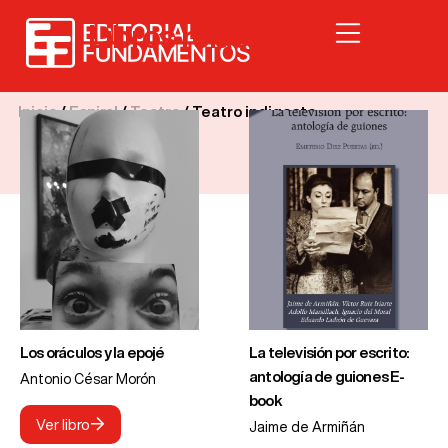
Libros relacionados
Inicio
/
Espiral
/
Teatro
/ Teatro indigesto
Los oráculos y la epojé
La televisión por escrito:
antología de guiones E-
Antonio César Morón
book
Ver libro
Jaime de Armiñán