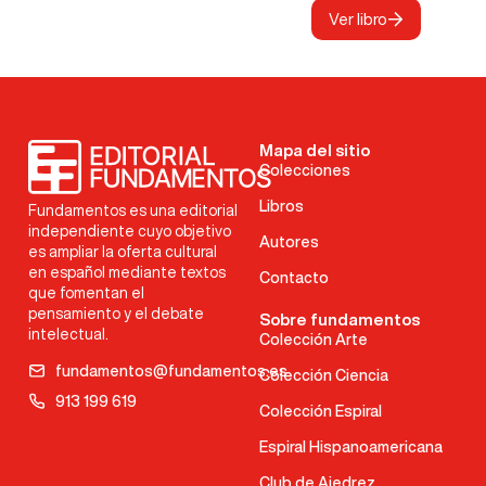
Ver libro
Mapa del sitio
Colecciones
Libros
Fundamentos es una editorial
independiente cuyo objetivo
Autores
es ampliar la oferta cultural
en español mediante textos
Contacto
que fomentan el
pensamiento y el debate
Sobre fundamentos
intelectual.
Colección Arte
fundamentos@fundamentos.es
Colección Ciencia
913 199 619
Colección Espiral
Espiral Hispanoamericana
Club de Ajedrez