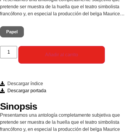
pretende ser muestra de la huella que el teatro simbolista
francófono y, en especial la producción del belga Maurice
Maeterlinck, dejaron en la dramaturgia hispana hasta el primer
cuarto del siglo xx. El tema de la muerte y su diferente
Papel
tratamiento la unifica, bien erigiéndose en protagonista, bien
de la mano de otros como el enfrentamiento entre fe y razón, el
adiós a la infancia o el impacto de la duda asesina.
Añadir al carrito
Simbolismo y modernismo se complementan en un recorrido
estético que arranca con la quiebra de los tópicos naturalistas
en el teatro de Echegaray y termina con piezas de Azorín ya
empapadas en superrrealismo.
Descargar índice
Descargar portada
Sinopsis
Presentamos una antología completamente subjetiva que
pretende ser muestra de la huella que el teatro simbolista
francófono y, en especial la producción del belga Maurice