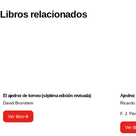
Libros relacionados
El ajedrez de torneo (séptima edición revisada)
Ajedrez 
David Bronstein
Ricardo 
F. J. Pé
Ver libro
Ver li