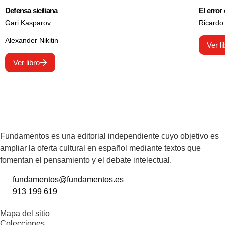
Defensa siciliana
El error
Gari Kasparov
Ricardo 
Alexander Nikitin
Ver li
Ver libro
Fundamentos es una editorial independiente cuyo objetivo es
ampliar la oferta cultural en español mediante textos que
fomentan el pensamiento y el debate intelectual.
fundamentos@fundamentos.es
913 199 619
Mapa del sitio
Colecciones