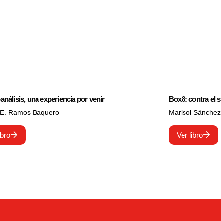
oanálisis, una experiencia por venir
Box8: contra el 
E. Ramos Baquero
Marisol Sánche
ibro
Ver libro