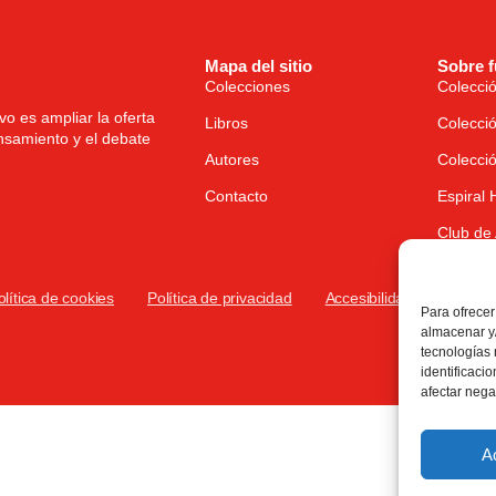
Mapa del sitio
Sobre 
Colecciones
Colecció
o es ampliar la oferta
Libros
Colecció
nsamiento y el debate
Autores
Colecció
Contacto
Espiral
Club de 
olítica de cookies
Política de privacidad
Accesibilidad
Para ofrecer
almacenar y/
tecnologías
identificaci
afectar nega
A