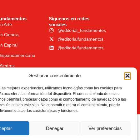
fundamentos
Síguenos en redes
n Arte
sociales
@editorial_fundamentos
n Ciencia
@editorialfundamentos
n Espiral
@editorialfundamentos
 Hispanoamericana
Ajedrez
Gestionar consentimiento
 las mejores experiencias, utilizamos tecnologías como las cookies para
o acceder a la información del dispositivo. El consentimiento de estas
 nos permitirá procesar datos como el comportamiento de navegación o las
ones únicas en este sitio. No consentir o retirar el consentimiento, puede
tivamente a ciertas características y funciones.
ceptar
Denegar
Ver preferencias