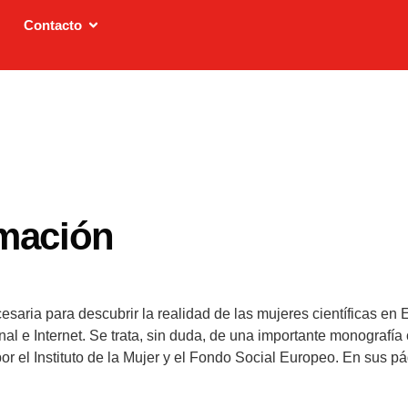
Contacto
rmación
saria para descubrir la realidad de las mujeres científicas en 
nal e Internet. Se trata, sin duda, de una importante monografí
 Social Europeo. En sus páginas se muestra, de forma categórica, la lamentable falta de
s de una serie de importantes consideraciones que abren un sug
iencia y sus protagonistas.