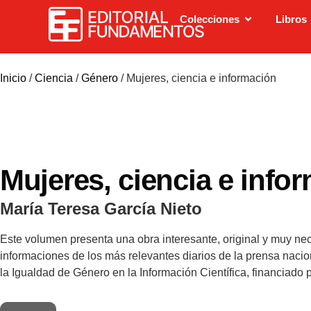
Colecciones
Libros
Inicio
/
Ciencia
/
Género
/ Mujeres, ciencia e información
Mujeres, ciencia e info
María Teresa García Nieto
Este volumen presenta una obra interesante, original y muy nece
informaciones de los más relevantes diarios de la prensa nacio
la Igualdad de Género en la Información Científica, financiado por el Instituto de la Mujer y el Fondo
visibilidad de las mujeres científicas en nuestro país, ademá
comunicación en España como agentes de socialización de la c