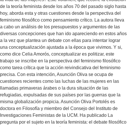
Investigaciones Feministas de la UCM. Ha publicado La
de la teoría feminista desde los años 70 del pasado siglo hasta
pregunta por el sujeto en la teoría feminista: el debate filosófico
hoy, aborda esta y otras cuestiones desde la perspectiva del
actual (2009) y La recuperación de una voz marginada: Doria
feminismo filosófico como pensamiento crítico. La autora lleva
Shafik, feminista egipcia (2010). Además fue coeditora junto a
a cabo un análisis de los presupuestos y argumentos de las
Teresa López Pardina del libro Crítica feminista al
diversas concepciones que han ido apareciendo en estos años
psicoanálisis y la filosofía (2003).
a la vez que plantea un debate con ellas para intentar lograr
una conceptualización ajustada a la época que vivimos. Y si,
como dice Celia Amorós, conceptualizar es politizar, este
trabajo se inscribe en la perspectiva del feminismo filosófico
como tarea crítica que la acción reivindicativa del feminismo
precisa. Con esta intención, Asunción Oliva se ocupa de
cuestiones recientes como las luchas de las mujeres en las
llamadas primaveras árabes o la dura situación de las
refugiadas, expulsadas de sus países por las guerras que la
misma globalización propicia. Asunción Oliva Portolés es
doctora en Filosofía y miembro del Consejo del Instituto de
Investigaciones Feministas de la UCM. Ha publicado La
pregunta por el sujeto en la teoría feminista: el debate filosófico