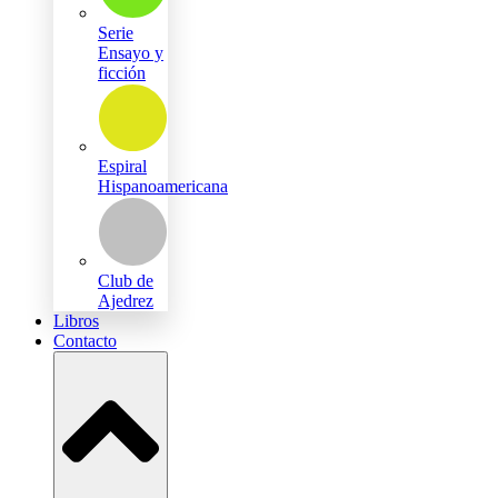
Serie
Ensayo y
ficción
Espiral
Hispanoamericana
Club de
Ajedrez
Libros
Contacto