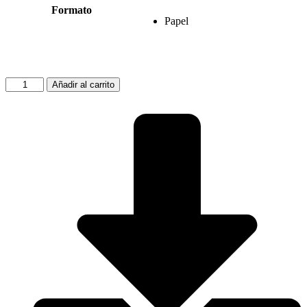
Formato
Papel
Las
Añadir al carrito
mil
caras
del
mimo
cantidad