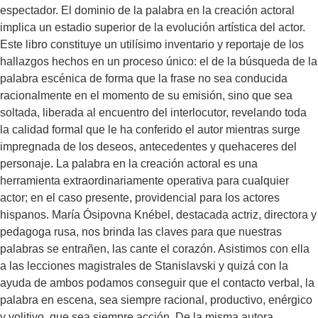
ayuda de ambos podamos conseguir que el contacto verbal, la
espectador. El dominio de la palabra en la creación actoral
palabra en escena, sea siempre racional, productivo, enérgico
implica un estadio superior de la evolución artística del actor.
y volitivo, que sea siempre acción. De la misma autora,
Este libro constituye un utilísimo inventario y reportaje de los
también en esta colección, El último Stanislavski (núm. 112).
hallazgos hechos en un proceso único: el de la búsqueda de la
palabra escénica de forma que la frase no sea conducida
racionalmente en el momento de su emisión, sino que sea
soltada, liberada al encuentro del interlocutor, revelando toda
la calidad formal que le ha conferido el autor mientras surge
impregnada de los deseos, antecedentes y quehaceres del
personaje. La palabra en la creación actoral es una
herramienta extraordinariamente operativa para cualquier
actor; en el caso presente, providencial para los actores
hispanos. María Ósipovna Knébel, destacada actriz, directora y
pedagoga rusa, nos brinda las claves para que nuestras
palabras se entrañen, las cante el corazón. Asistimos con ella
a las lecciones magistrales de Stanislavski y quizá con la
ayuda de ambos podamos conseguir que el contacto verbal, la
palabra en escena, sea siempre racional, productivo, enérgico
y volitivo, que sea siempre acción. De la misma autora,