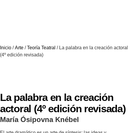
Inicio
/
Arte
/
Teoría Teatral
/ La palabra en la creación actoral
(4º edición revisada)
La palabra en la creación
actoral (4º edición revisada)
María Ósipovna Knébel
El arte dramático es un arte de síntesis; las ideas y