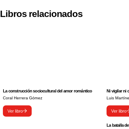
Libros relacionados
La construcción sociocultural del amor romántico
Ni vigilar ni
Coral Herrera Gómez
Luis Martín
Ver libro
Ver libro
La batalla de