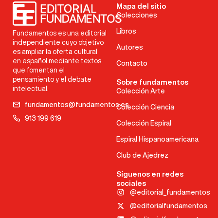
Mapa del sitio
Colecciones
Libros
Fundamentos es una editorial
independiente cuyo objetivo
Autores
es ampliar la oferta cultural
en español mediante textos
Contacto
que fomentan el
pensamiento y el debate
Sobre fundamentos
intelectual.
Colección Arte
fundamentos@fundamentos.es
Colección Ciencia
913 199 619
Colección Espiral
Espiral Hispanoamericana
Club de Ajedrez
Síguenos en redes
sociales
@editorial_fundamentos
@editorialfundamentos