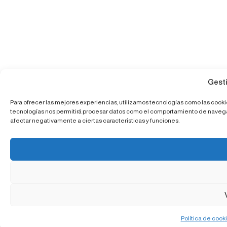
Gesti
Para ofrecer las mejores experiencias, utilizamos tecnologías como las cooki
tecnologías nos permitirá procesar datos como el comportamiento de navegació
afectar negativamente a ciertas características y funciones.
Política de cook