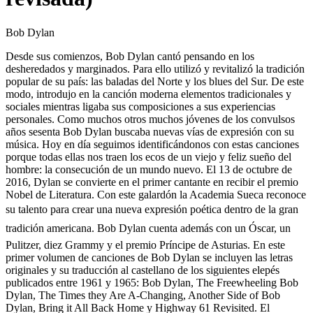
Bob Dylan
Desde sus comienzos, Bob Dylan cantó pensando en los
desheredados y marginados. Para ello utilizó y revitalizó la tradición
popular de su país: las baladas del Norte y los blues del Sur. De este
modo, introdujo en la canción moderna elementos tradicionales y
sociales mientras ligaba sus composiciones a sus experiencias
personales. Como muchos otros muchos jóvenes de los convulsos
años sesenta Bob Dylan buscaba nuevas vías de expresión con su
música. Hoy en día seguimos identificándonos con estas canciones
porque todas ellas nos traen los ecos de un viejo y feliz sueño del
hombre: la consecución de un mundo nuevo. El 13 de octubre de
2016, Dylan se convierte en el primer cantante en recibir el premio
Nobel de Literatura. Con este galardón la Academia Sueca reconoce
su talento para crear una nueva expresión poética dentro de la gran
tradición americana. Bob Dylan cuenta además con un Óscar, un
Pulitzer, diez Grammy y el premio Príncipe de Asturias. En este
primer volumen de canciones de Bob Dylan se incluyen las letras
originales y su traducción al castellano de los siguientes elepés
publicados entre 1961 y 1965: Bob Dylan, The Freewheeling Bob
Dylan, The Times they Are A-Changing, Another Side of Bob
Dylan, Bring it All Back Home y Highway 61 Revisited. El