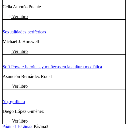
Celia Amorós Puente
Ver libro
Sexualidades periféricas
Michael J. Horswell
Ver libro
Soft Power: heroínas y muñecas en la cultura mediática
Asunción Bernárdez Rodal
Ver libro
Yo, grafitera
Diego López Giménez
Ver libro
Página
1
Página
2
Página
3