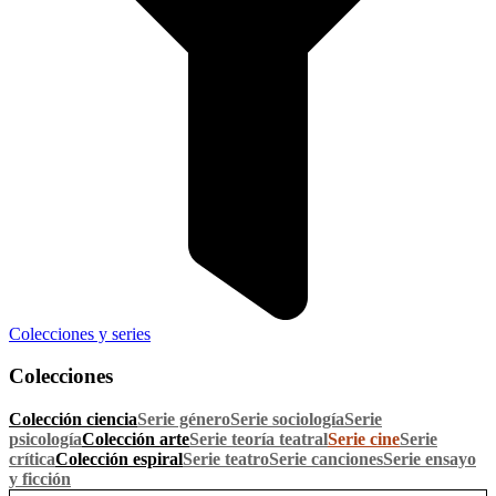
Colecciones y series
Colecciones
Colección ciencia
Serie género
Serie sociología
Serie
psicología
Colección arte
Serie teoría teatral
Serie cine
Serie
crítica
Colección espiral
Serie teatro
Serie canciones
Serie ensayo
y ficción